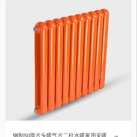
钢制50圆片头暖气片二柱水暖家用采暖
