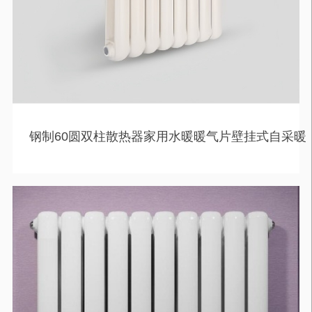
钢制60圆双柱散热器家用水暖暖气片壁挂式自采暖