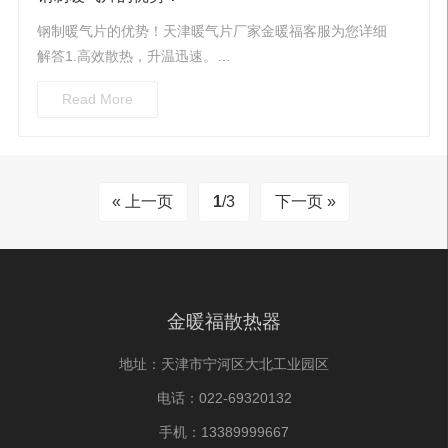
钢制暖气片的优势！天津暖气片厂家金暖福客服为您详细
解答1.高效散热，升温迅速。…
Read More
« 上一页
1
/3
下一页 »
金暖福散热器
地址：天津市宁河区大北工业园区
电话：022-69320132
手机：13389999667